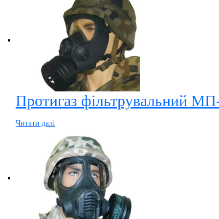
Протигаз фільтрувальний МП
Читати далі