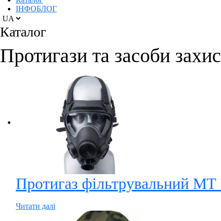
ІНФОБЛОГ
Вибрати
мову
Каталог
Протигази та засоби захис
Протигаз фільтрувальний МТ
Читати далі